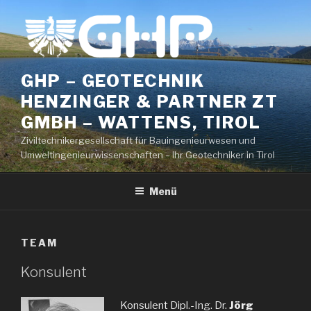
Zum
Inhalt
springen
GHP – GEOTECHNIK
HENZINGER & PARTNER ZT
GMBH – WATTENS, TIROL
Ziviltechnikergesellschaft für Bauingenieurwesen und
Umweltingenieurwissenschaften – Ihr Geotechniker in Tirol
Menü
TEAM
Konsulent
Konsulent Dipl.-Ing. Dr.
Jörg